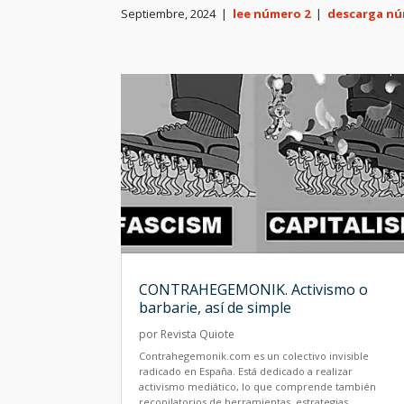
Septiembre, 2024 |
lee número 2
|
descarga nú
CONTRAHEGEMONIK. Activismo o
barbarie, así de simple
por
Revista Quiote
Contrahegemonik.com es un colectivo invisible
radicado en España. Está dedicado a realizar
activismo mediático, lo que comprende también
recopilatorios de herramientas, estrategias,