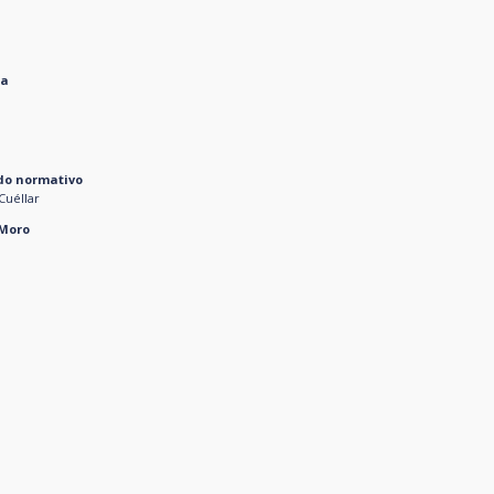
ia
ado normativo
Cuéllar
 Moro