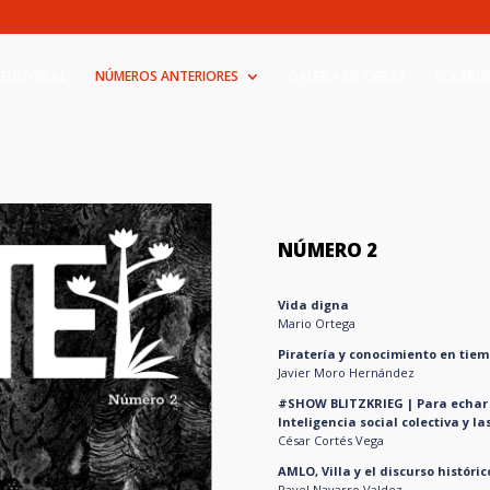
 EDITORIAL
NÚMEROS ANTERIORES
GALERÍA DE OBRAS
COLABO
NÚMERO 2
Vida digna
Mario Ortega
Piratería y conocimiento en tiemp
Javier Moro Hernández
#SHOW BLITZKRIEG | Para echar a
Inteligencia social colectiva y la
César Cortés Vega
AMLO, Villa y el discurso históric
Pavel Navarro Valdez