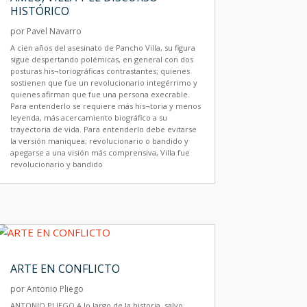
HISTÓRICO
por
Pavel Navarro
A cien años del asesinato de Pancho Villa, su figura
sigue despertando polémicas, en general con dos
posturas his¬toriográficas contrastantes; quienes
sostienen que fue un revolucionario integérrimo y
quienes afirman que fue una persona execrable.
Para entenderlo se requiere más his¬toria y menos
leyenda, más acercamiento biográfico a su
trayectoria de vida. Para entenderlo debe evitarse
la versión maniquea; revolucionario o bandido y
apegarse a una visión más comprensiva, Villa fue
revolucionario y bandido
ARTE EN CONFLICTO
por
Antonio Pliego
ANTONIO PLIEGO A lo largo de la historia, salvo