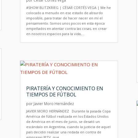
por
César Cortés Vega
#SHOW BLITZKRIEG | CÉSAR CORTÉS VEGA | Me he
colocado a menudo en ese estado de absurdo
imposible, para tratar de hacer nacer en mí el
pensamiento. Somos unos pocos en esta época
empeñados en atentar contra las cosas, en crear
en nosotros espacios para la vida,...
PIRATERÍA Y CONOCIMIENTO EN
TIEMPOS DE FÚTBOL
por
Javier Moro Hernández
JAVIER MORO HERNÁNDEZ Durante la pasada Copa
América de fútbol realizada en los Estados Unidos
de América en el mes de junio, se desató un
escándalo en Argentina, cuando la justicia de aquel
país decidió realizar una redada en contra de
empresas IPTV, que...