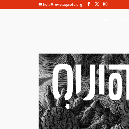
hola@revistaquiote.org
INICIO
LÍNEA