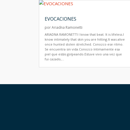
EVOCACIONES
por
Ariadna Ramonetti
ARIADNA RAMONETTI I know that beat. It is lifeless.I
know intimately that skin you are hitting.It was alive
once hunted stolen stretched. Conozco ese ritmo.
Se encuentra sin vida.Conozco íntimamente esa
piel que estás golpeando.Estuve vivo una vez que
fui cazado,...