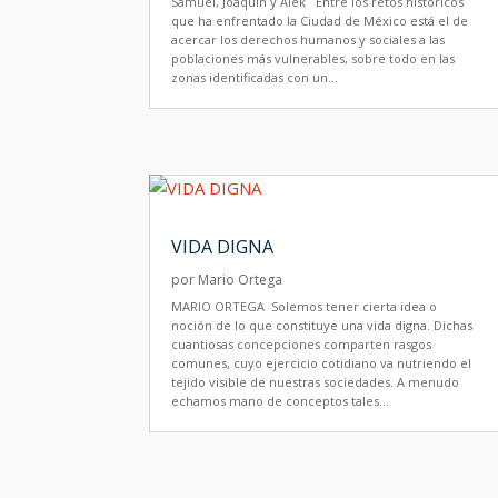
Samuel, Joaquín y Alek Entre los retos históricos
que ha enfrentado la Ciudad de México está el de
acercar los derechos humanos y sociales a las
poblaciones más vulnerables, sobre todo en las
zonas identificadas con un...
VIDA DIGNA
por
Mario Ortega
MARIO ORTEGA Solemos tener cierta idea o
noción de lo que constituye una vida digna. Dichas
cuantiosas concepciones comparten rasgos
comunes, cuyo ejercicio cotidiano va nutriendo el
tejido visible de nuestras sociedades. A menudo
echamos mano de conceptos tales...