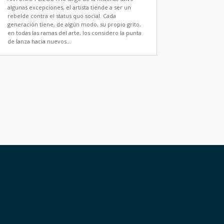
algunas excepciones, el artista tiende a ser un
rebelde contra el status quo social. Cada
generación tiene, de algún modo, su propio grito,
en todas las ramas del arte, los considero la punta
de lanza hacia nuevos...