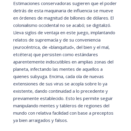
Estimaciones conservadoras sugieren que el poder
detrá
s de esta maquinaria de influencia se mueve
en órdenes de magnitud de billones de dólares. El
colonialismo occidental no se acabó; se digitaliz
ó.
Lleva siglos de ventaja en este juego, implantando
relatos de supremací
a y de su conveniencia
(euroc
éntrica, de
«blanquitud», del bien y el mal,
etc
é
tera) que persisten como está
ndares
aparentemente indiscutibles en amplias zonas del
planeta, infectando las mentes de aquellos a
quienes subyuga. Encima, cada ola de nuevas
extensiones de sus virus se acopla sobre lo ya
existente, dando continuidad a lo precedente y
previamente establecido. Esto les permite seguir
manipulando mentes y tableros de regiones del
mundo con relativa facilidad con base a preceptos
ya bien arraigados y falsos.