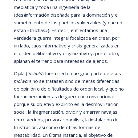
mediá
tica y toda una ingenierí
a de la
(des)informació
n dise
ñada para la dominación y el
sometimiento de los pueblos vulnerables (y que no
están
«
truchas
»
). Es decir, enfrentamos una
verdadera guerra integral focalizada en crear, por
un lado, caos informativo y crisis generalizadas en
el orden deliberativo y organizativo y, por el otro,
aplanan el terreno para intereses de ajenos.
Ojalá (
inshalá
) fuera cierto que gran parte de esos
malware
no se tratasen sino de meras diferencias
de opinión o de dificultades de orden local, y que no
fueran herramientas de guerra no convencional,
porque su objetivo explí
cito es la desmovilización
social, la fragmentación, dividir y amarrar navajas
entre vecinos, provocar pará
lisis, la instalación de
frustració
n, así
como de otras formas de
inestabilidad. En ú
ltima instancia, el objetivo de