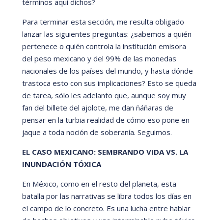
t
érminos aquí
dichos?
Para terminar esta sección, me resulta obligado
lanzar las siguientes preguntas: ¿sabemos a qui
é
n
pertenece o qui
é
n controla la institución emisora
del peso mexicano y del 99% de las monedas
nacionales de los paí
ses del mundo, y hasta dónde
trastoca esto con sus implicaciones? Esto se queda
de tarea, sólo les adelanto que, aunque soy muy
fan del billete del ajolote, me dan ñáñaras de
pensar en la turbia realidad de cómo eso pone en
jaque a toda
noción de soberanía. Seguimos.
EL CASO MEXICANO: SEMBRANDO VIDA VS. LA
INUNDACIÓN T
ÓXICA
En Mé
xico, como en el resto del planeta, esta
batalla por las narrativas se libra todos los dí
as en
el campo de lo concreto. Es una lucha entre hablar