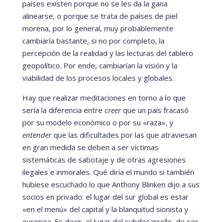
paí
ses existen porque no se les da la gana
alinearse, o porque se trata de paí
ses de piel
morena, por lo general, muy probablemente
cambiarí
a bastante, si no por completo, la
percepción de la realidad y las lecturas del tablero
geopolí
tico. Por ende, cambiarí
an la visión y la
viabilidad de los procesos locales y globales.
Hay que realizar meditaciones en torno a lo que
serí
a la diferencia entre
creer
que un paí
s fracasó
por su modelo económico o por su
«raza
»
, y
entender
que las dificultades por las que atraviesan
en gran medida se deben a ser ví
ctimas
sistemá
ticas de sabotaje y de otras agresiones
ilegales e inmorales. Qu
é dirí
a el mundo si tambi
é
n
hubiese escuchado lo que Anthony Blinken dijo a sus
socios en privado: el lugar del sur global es estar
«
en el menú» del capital y la blanquitud sionista y
europea. Es decir, el lugar del subdesarrollo, de ser