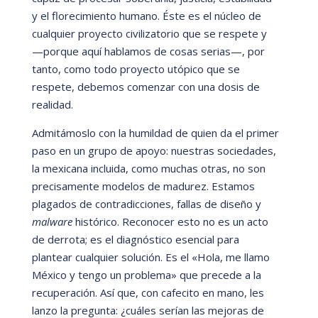
y el florecimiento humano.
É
ste es el nú
cleo de
cualquier proyecto civilizatorio que se respete y
—
porque aquí
hablamos de cosas serias
—
,
por
tanto, como todo proyecto utópico que se
respete, debemos comenzar con una dosis de
realidad.
Admitá
moslo con la humildad de quien da el primer
paso en un grupo de apoyo: nuestras sociedades,
la mexicana incluida, como muchas otras, no son
precisamente modelos de madurez. Estamos
plagados de contradicciones, fallas de diseño y
malware
hist
órico. Reconocer esto no es un acto
de derrota; es el diagnóstico esencial para
plantear cualquier solución. Es el
«
Hola, me llamo
M
é
xico y tengo un problema
»
que precede a la
recuperación. Así
que, con cafecito en mano, les
lanzo la pregunta: ¿
cuá
les serí
an las mejoras de