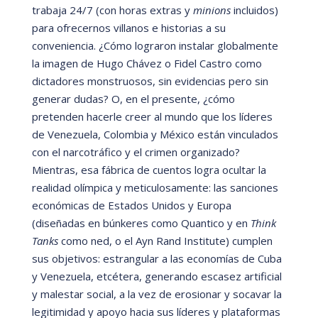
trabaja 24/7 (con horas extras y
minions
incluidos)
para ofrecernos villanos e historias a su
conveniencia. ¿C
ómo lograron instalar globalmente
la imagen de Hugo Chá
vez o Fidel Castro como
dictadores monstruosos, sin evidencias pero sin
generar dudas? O, en el presente, ¿c
ómo
pretenden hacerle creer al mundo que los lí
deres
de Venezuela, Colombia y M
é
xico está
n vinculados
con el narcotrá
fico y el crimen organizado?
Mientras, esa fá
brica de cuentos logra ocultar la
realidad olí
mpica y meticulosamente: las sanciones
económicas de Estados Unidos y Europa
(diseñadas en bú
nkeres como Quantico y en
Think
Tanks
como ned
, o el Ayn Rand Institute) cumplen
sus objetivos: estrangular a las economí
as de Cuba
y Venezuela, etc
é
tera, generando escasez artificial
y malestar social, a la vez de erosionar y socavar la
legitimidad y apoyo hacia sus lí
deres y plataformas