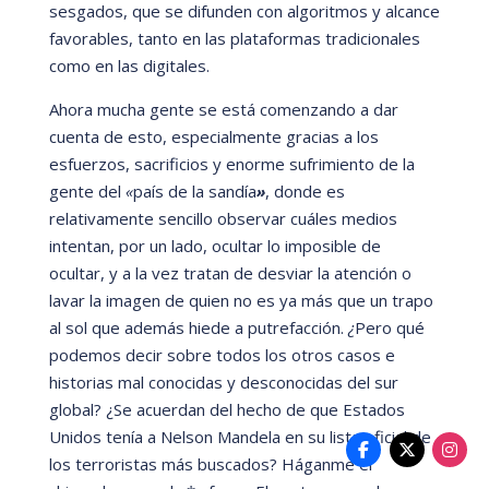
sesgados, que se difunden con algoritmos y alcance
favorables, tanto en las plataformas tradicionales
como en las digitales.
Ahora mucha gente se está
comenzando a dar
cuenta de esto, especialmente gracias a los
esfuerzos, sacrificios y enorme sufrimiento de la
gente del
«
paí
s de la sandía
»
, donde es
relativamente sencillo observar cuá
les medios
intentan, por un lado, ocultar lo imposible de
ocultar, y a la vez tratan de desviar la atención o
lavar la imagen de quien no es ya má
s que un trapo
al sol que ademá
s hiede a putrefacci
ón.
¿
Pero qu
é
podemos decir sobre todos los otros casos e
historias mal conocidas y desconocidas del sur
global? ¿Se acuerdan del hecho de que Estados
Unidos tení
a a Nelson Mandela en su lista oficial de
los terroristas má
s buscados? Há
ganme el