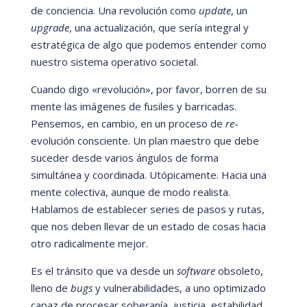
de conciencia. Una revolución como
update
, un
upgrade
, una actualización, que serí
a integral y
estrat
é
gica de algo que podemos entender como
nuestro sistema operativo societal.
Cuando digo
«
revolución
»
, por favor, borren de su
mente las imá
genes de fusiles y barricadas.
Pensemos, en cambio, en un proceso de
re
-
evolución consciente. Un plan maestro que debe
suceder desde varios á
ngulos de forma
simultá
nea y coordinada. Utópicamente. Hacia una
mente colectiva, aunque de modo realista.
Hablamos de establecer series de pasos y rutas,
que nos deben llevar de un estado de cosas hacia
otro radicalmente mejor.
Es el trá
nsito que va desde un
software
obsoleto,
lleno de
bugs
y vulnerabilidades, a uno optimizado
capaz de procesar soberaní
a, justicia, estabilidad