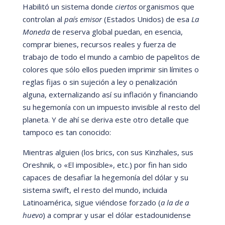
Habilitó
un sistema donde
ciertos
organismos que
controlan al
país emisor
(Estados Unidos)
de esa
La
Moneda
de reserva global puedan, en esencia,
comprar bienes, recursos reales y fuerza de
trabajo de todo el mundo a cambio de papelitos de
colores que sólo ellos pueden imprimir sin lí
mites o
reglas fijas o sin sujeción a ley o penalización
alguna, externalizando así
su inflación y financiando
su hegemoní
a con un impuesto invisible al resto del
planeta. Y de ahí
se deriva este otro detalle que
tampoco es tan conocido:
Mientras alguien
(los brics,
con sus Kinzhales, sus
Oreshnik, o
«
El imposible
»
, etc.) por fin han sido
capaces de desafiar la hegemoní
a del d
ólar y su
sistema swift, el resto del mundo, incluida
Latinoam
é
rica, sigue vi
é
ndose forzado (
a la de a
huevo
) a comprar y usar el dólar estadounidense