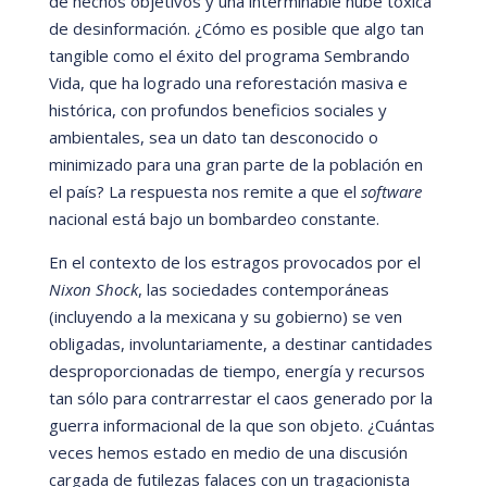
de hechos objetivos y una interminable nube tóxica
de desinformación.
¿C
ómo es posible que algo tan
tangible como el
é
xito del programa Sembrando
Vida, que ha logrado una reforestación masiva e
hist
órica, con profundos beneficios sociales y
ambientales, sea un dato tan desconocido o
minimizado para una gran parte de la población en
el paí
s? La respuesta nos remite a que el
software
nacional está
bajo un bombardeo constante.
En el contexto de los estragos provocados por el
Nixon Shock
, las sociedades contemporá
neas
(incluyendo a la mexicana y su gobierno) se ven
obligadas, involuntariamente, a destinar cantidades
desproporcionadas de tiempo, energí
a y recursos
tan sólo para contrarrestar el caos generado por la
guerra informacional de la que son objeto. ¿Cuá
ntas
veces hemos estado en medio de una discusión
cargada de futilezas falaces con un tragacionista