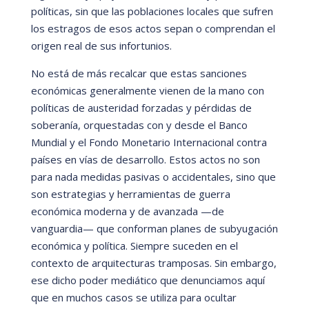
polí
ticas, sin que las poblaciones locales que sufren
los estragos de esos actos sepan o comprendan el
origen real de sus infortunios.
No está de má
s recalcar que estas sanciones
económicas generalmente vienen de la mano con
polí
ticas de austeridad forzadas y p
érdidas de
soberaní
a, orquestadas con y desde el Banco
Mundial y el Fondo Monetario Internacional contra
paí
ses en ví
as de desarrollo. Estos actos no son
para nada medidas pasivas o accidentales, sino que
son estrategias y herramientas de guerra
económica moderna y de avanzada
—
de
vanguardia
—
que conforman planes de subyugació
n
econ
ómica y polí
tica. Siempre suceden en el
contexto de arquitecturas tramposas. Sin embargo,
ese dicho poder mediático que denunciamos aquí
que en muchos casos se utiliza para ocultar