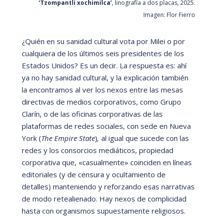
‘Tzompantli xochimilca’
, linografía a dos placas, 2025.
Imagen: Flor Fierro
¿
Qui
é
n en su sanidad cultural vota por Milei o por
cualquiera de los ú
ltimos seis presidentes de los
Estados Unidos? Es un decir. La respuesta es: ahí
ya no hay sanidad cultural, y la explicación tambi
é
n
la encontramos al ver los nexos entre las mesas
directivas de medios corporativos, como Grupo
Clarí
n, o de las oficinas corporativas de las
plataformas de redes sociales, con sede en Nueva
York (
The Empire State
)
,
al igual que sucede con las
redes y los consorcios mediá
ticos, propiedad
corporativa que,
«
casualmente
»
coinciden en lí
neas
editoriales (y de censura y ocultamiento de
detalles) manteniendo y reforzando esas narrativas
de modo retealienado. Hay nexos de complicidad
hasta con organismos supuestamente religiosos.