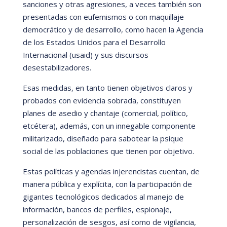
sanciones y otras agresiones, a veces tambi
é
n son
presentadas con eufemismos o con maquillaje
democrá
tico y de desarrollo, como hacen la Agencia
de los Estados Unidos para el Desarrollo
Internacional
(usaid)
y sus discursos
desestabilizadores.
Esas medidas, en tanto tienen objetivos claros y
probados con evidencia sobrada, constituyen
planes de asedio y chantaje (comercial, polí
tico,
etc
é
tera), ademá
s, con un innegable componente
militarizado, diseñado para sabotear la psique
social de las poblaciones que tienen por objetivo.
Estas polí
ticas y agendas injerencistas cuentan, de
manera pú
blica y explí
cita, con la participación de
gigantes tecnológicos dedicados al manejo de
información, bancos de perfiles, espionaje,
personalización de sesgos, así
como de vigilancia,