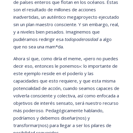
de paí
ses enteros que flotan en los oc
éanos.
É
stas
son el resultado de millones de acciones
inadvertidas, un aut
é
ntico megaproyecto ejecutado
sin un plan maestro consciente. Y sin embargo, real,
y a niveles bien pesados. Imaginemos que
pudi
é
ramos redirigir esa
todopoderosidad
a algo
que no sea una mam*da.
Ahora sí que, como dirí
a el meme,
«
pero no puedes
decir eso, entonces le ponemos
»:
lo importante de
este ejemplo reside en el poderí
o y las
capacidades que esto requiere, y que esta misma
potencialidad de acción, cuando seamos capaces de
volverla consciente y colectiva, así como enfocada a
objetivos de inter
é
s sensato, será
nuestro recurso
más poderoso. Pedag
ógicamente hablando,
podrí
amos y debemos diseñar(nos) y
transformar(nos) para llegar a ser los pilares de
posibilidad requeridos.