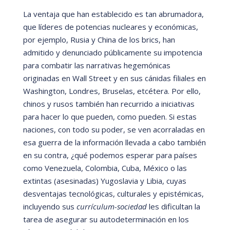
La ventaja que han establecido es tan abrumadora,
que lí
deres de potencias nucleares y económicas,
por ejemplo, Rusia y China de los brics
, han
admitido y denunciado pú
blicamente su impotencia
para combatir las narrativas hegemónicas
originadas en Wall Street y en sus cá
nidas filiales en
Washington, Londres, Bruselas, etc
é
tera. Por ello,
chinos y rusos tambi
é
n han recurrido a iniciativas
para hacer lo que pueden, como pueden. Si estas
naciones, con todo su poder, se ven acorraladas en
esa guerra de la información llevada a cabo tambi
é
n
en su contra, ¿qu
é podemos esperar para países
como Venezuela, Colombia, Cuba, M
é
xico o las
extintas (asesinadas) Yugoslavia y Libia, cuyas
desventajas tecnológicas, culturales y epist
é
micas,
incluyendo sus
curr
í
culum-sociedad
les dificultan la
tarea de asegurar su autodeterminación en los