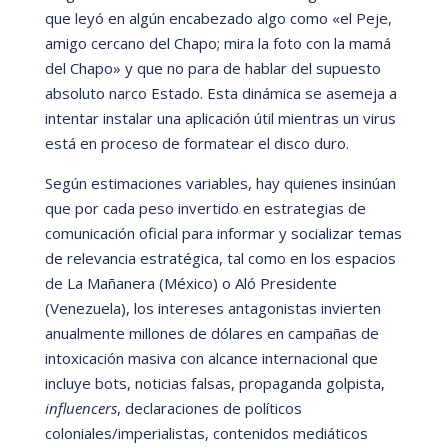
que leyó
en algú
n encabezado algo como
«
el Peje,
amigo cercano del Chapo; mira la foto con la mamá
del Chapo
»
y que no para de hablar del supuesto
absoluto narco Estado. Esta diná
mica se asemeja a
intentar instalar una aplicación ú
til mientras un virus
está
en proceso de formatear el disco duro.
Segú
n estimaciones variables, hay quienes insinú
an
que por cada peso invertido en estrategias de
comunicación oficial para informar y socializar temas
de relevancia estrat
é
gica, tal como en los espacios
de La Mañanera (M
éxico) o Aló
Presidente
(Venezuela), los intereses antagonistas invierten
anualmente millones de dólares en campañas de
intoxicación masiva con alcance internacional que
incluye bots, noticias falsas, propaganda golpista,
influencers
, declaraciones de polí
ticos
coloniales/imperialistas, contenidos mediá
ticos