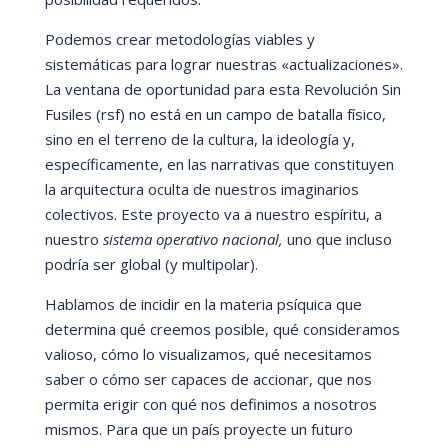
Podemos crear metodologí
as viables y
sistemá
ticas para lograr nuestras
«
actualizaciones
»
.
La ventana de oportunidad para esta Revolución Sin
Fusiles (rsf)
no está
en un campo de batalla fí
sico,
sino en el terreno de la cultura, la ideologí
a y,
especí
ficamente, en las narrativas que constituyen
la arquitectura oculta de nuestros imaginarios
colectivos. Este proyecto va a nuestro espí
ritu, a
nuestro
sistema operativo nacional,
uno que incluso
podrí
a ser global (y multipolar).
Hablamos de incidir en la materia psí
quica que
determina qu
é
creemos posible, qu
é consideramos
valioso, c
ómo lo visualizamos, qu
é
necesitamos
saber o cómo ser capaces de accionar, que nos
permita erigir con qu
é
nos definimos a nosotros
mismos. Para que un paí
s proyecte un futuro