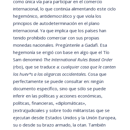
como única ví
a para participar en el comercio
internacional, lo que continúa alimentando este ciclo
hegem
ónico, antidemocrá
tico y que viola los
principios de autodeterminación en el plano
internacional. Ya que implica que los paí
ses han
tenido prohibido comerciar con sus propias
monedas nacionales. Pregú
ntenle a Gadafi. Esa
hegemoní
a se erigió
con base en algo que el Tío
Sam denominó
The International Rules Based Order
(rbo)
, que se traduce a:
cualquier cosa que le canten
los huev*s a los oligarcas occidentales.
Cosa que
perfectamente se puede consultar en: ningú
n
documento especí
fico, sino que sólo se puede
inferir en las polí
ticas y acciones económicas,
polí
ticas, financieras,
«diplomáticas
»
,
(extra)judiciales y sobre todo militaristas que se
ejecutan desde Estados Unidos y la Unión Europea,
su o desde su brazo armado, la otan
. Tambi
é
n