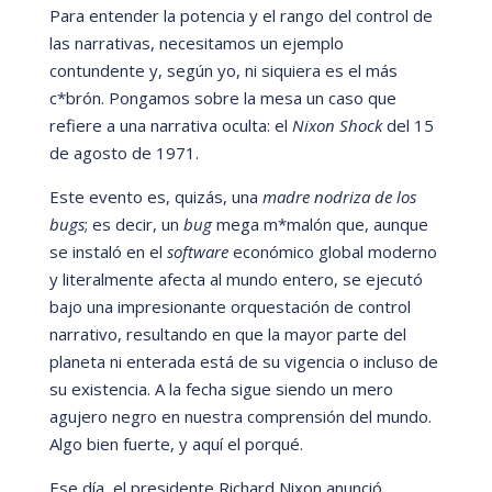
Para entender la potencia y el rango del control de
las narrativas, necesitamos un ejemplo
contundente y, segú
n yo, ni siquiera es el más
c*br
ón. Pongamos sobre la mesa un caso que
refiere a una narrativa oculta: el
Nixon Shock
del 15
de agosto de 1971.
Este evento es, quizá
s, una
madre nodriza de los
bugs
; es decir, un
bug
mega m*mal
ón que, aunque
se instaló
en el
software
econ
ómico global moderno
y literalmente afecta al mundo entero, se ejecutó
bajo una impresionante orquestación de control
narrativo, resultando en que la mayor parte del
planeta ni enterada está
de su vigencia o incluso de
su existencia. A la fecha sigue siendo un mero
agujero negro en nuestra comprensión del mundo.
Algo bien fuerte, y aquí
el porqu
é.
Ese dí
a, el presidente Richard Nixon anunció