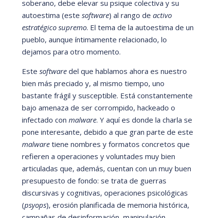
soberano, debe elevar su psique colectiva y su
autoestima (este
software
) al rango de
activo
estrat
é
gico supremo
. El tema de la autoestima de un
pueblo, aunque í
ntimamente relacionado, lo
dejamos para otro momento.
Este
software
del que hablamos ahora es nuestro
bien má
s preciado y, al mismo tiempo, uno
bastante frá
gil y susceptible. Está
constantemente
bajo amenaza de ser corrompido, hackeado o
infectado con
malware
. Y aquí
es donde la charla se
pone interesante, debido a que gran parte de este
malware
tiene nombres y formatos concretos que
refieren a operaciones y voluntades muy bien
articuladas que, ademá
s, cuentan con un muy buen
presupuesto de fondo: se trata de guerras
discursivas y cognitivas, operaciones psicológicas
(
psyops
), erosi
ón planificada de memoria histó
rica,
campa
ñas de desinformación, manipulació
n