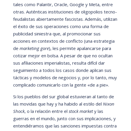
tales como Palantir, Oracle, Google y Meta,
entre
otras. Aut
é
nticas instituciones de oligopolios tecno-
feudalistas abiertamente fascistas. Ademá
s, utilizan
el
é
xito de sus operaciones como una forma de
publicidad siniestra que, al promocionar sus
acciones en contextos de conflicto (una estrategia
de
marketing gore
), les permite apalancarse para
cotizar mejor en bolsa. A pesar de que no ocultan
sus afiliaciones imperialistas, resulta difí
cil dar
seguimiento a todos los casos donde aplican sus
tá
cticas y modelos de negocios y, por lo tanto, muy
complicado comunicarlo con la gente
«
de a pie
».
Si los pueblos del sur global estuvieran al tanto de
las movidas que hay y ha habido al estilo del
Nixon
Shock
, o la relación entre el
stock market
y las
guerras en el mundo, junto con sus implicaciones, y
entendi
é
ramos que las sanciones impuestas contra