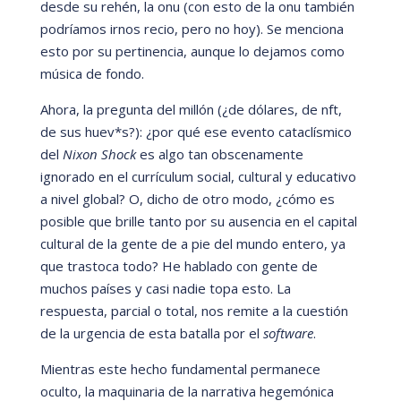
desde su reh
én, la onu
(con esto de la onu
tambi
én
podrí
amos irnos recio, pero no hoy). Se menciona
esto por su pertinencia, aunque lo dejamos como
mú
sica de fondo.
Ahora, la pregunta del millón (
¿de d
ólares, de
nft
,
de sus huev*s?): ¿por qu
é
ese evento cataclí
smico
del
Nixon Shock
es algo tan obscenamente
ignorado en el currí
culum social, cultural y educativo
a nivel global? O, dicho de otro modo, ¿c
ómo es
posible que brille tanto por su ausencia en el capital
cultural de la gente de a pie del mundo entero, ya
que trastoca todo? He hablado con gente de
muchos paí
ses y casi nadie topa esto. La
respuesta, parcial o total, nos remite a la cuestión
de la urgencia de esta batalla por el
software
.
Mientras este hecho fundamental permanece
oculto, la maquinaria de la narrativa hegemónica