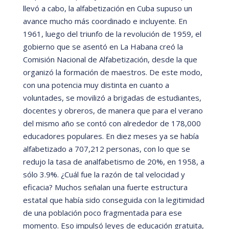
llevó
a cabo, la alfabetización en Cuba supuso un
avance mucho má
s coordinado e incluyente. En
1961, luego del triunfo de la revolución de 1959, el
gobierno que se asentó
en La Habana creó la
Comisi
ón Nacional de Alfabetización, desde la que
organizó
la formación de maestros. De este modo,
con una potencia muy distinta en cuanto a
voluntades, se movilizó
a brigadas de estudiantes,
docentes y obreros, de manera que para el verano
del mismo año se contó
con alrededor de 178,000
educadores populares. En diez meses ya se habí
a
alfabetizado a 707,212 personas, con lo que se
redujo la tasa de analfabetismo de 20%, en 1958, a
sólo 3.9%.
¿Cuá
l fue la razón de tal velocidad y
eficacia? Muchos señalan una fuerte estructura
estatal que habí
a sido conseguida con la legitimidad
de una población poco fragmentada para ese
momento. Eso impulsó
leyes de educació
n gratuita,