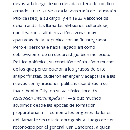
devastada luego de una d
é
cada entera de conflicto
armado. En 1921 se crea la Secretarí
a de Educación
Pública (
sep)
a su cargo, y en 1923 Vasconcelos
echa a andar las llamadas
«
Misiones culturales
»
,
que llevaron la alfabetización a zonas muy
apartadas de la Repú
blica con un fin integrador.
Pero el personaje habí
a llegado ahí
como
sobreviviente de un desprestigio bien merecido.
Polí
tico pol
é
mico, su condición se
ñ
ala c
ómo muchos
de los que pertenecieron a los grupos de elite
antiporfiristas, pudieron emerger y adaptarse a las
nuevas configuraciones políticas usá
ndolas a su
favor. Adolfo Gilly, en su ya clá
sico libro,
La
revolución interrumpida
[1]
—
al que muchos
acudimos desde las
é
pocas de formació
n
preparatoriana
—
, comenta los orí
genes dudosos
del flamante secretario obregonista. Luego de ser
reconocido por el general Juan Banderas, a quien