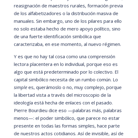
reasignaci
ón de maestros rurales, formación previa
de los alfabetizadores o la distribución masiva de
manuales. Sin embargo, uno de los pilares para ello
no solo estaba hecho de mero apoyo polí
tico, sino
de una fuerte identificació
n simb
ólica que
caracterizaba, en ese momento, al nuevo r
égimen.
Y es que no hay tal cosa como una comprensión
lectora placentera en lo individual, porque eso es
algo que está
predeterminado por lo colectivo. El
capital simbó
lico necesita de un rumbo comú
n. Lo
simple
es, querá
moslo o no, muy complejo, porque
la libertad vista a trav
é
s del microscopio de la
ideologí
a está
hecha de enlaces con el pasado.
Pierre Bourdieu dice eso
—
palabras má
s, palabras
menos
—
: el poder simbólico, que parece no estar
presente en todas las formas simples, hace parte
de nuestros actos cotidianos. Así
de invisible, así
de