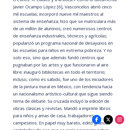
Javier Ocampo Ló
pez [6], Vasconcelos abrió
cinco
mil escuelas; incorporó
nueve mil maestros al
sistema de enseñanza; hizo que se matriculara má
s
de un millón de alumnos; creó
numerosos centros
de enseñ
anza industriales, t
é
cnicos y agrícolas;
popularizó
un programa nacional de desayunos en
las escuelas para niños en extrema pobreza. Y no
solo eso, sino que además fundó
centros que
pugnaban por las artes y que funcionaron al aire
libre; inauguró
bibliotecas en todo el territorio;
incluso, como es sabido, fue uno de los iniciadores
de la pintura mural en M
é
xico, con tendencia hacia
un nacionalismo artí
stico-cultural que sigue siendo
tema de debate. Su cruzada incluyó
la edición de
obras clá
sicas y revistas. Mandó
a imprimir libros
para niños y amas de casa, trabajadores y
campesinos. En papel muy barato, editó
grandes