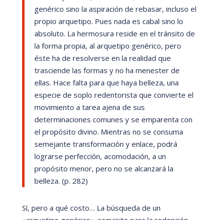
gen
é
rico sino la aspiración de rebasar, incluso el
propio arquetipo. Pues nada es cabal sino lo
absoluto. La hermosura reside en el trá
nsito de
la forma propia, al arquetipo gen
é
rico, pero
é
ste ha de resolverse en la realidad que
trasciende las formas y no ha menester de
ellas. Hace falta para que haya belleza, una
especie de soplo redentorista que convierte el
movimiento a tarea ajena de sus
determinaciones comunes y se emparenta con
el propósito divino. Mientras no se consuma
semejante transformación y enlace, podrá
lograrse perfección, acomodació
n, a un
prop
ósito menor, pero no se alcanzará
la
belleza. (p. 282)
Sí
, pero a qu
é
costo…
La bú
squeda de un
«
arquetipo gen
é
rico»
, requisito para la redención