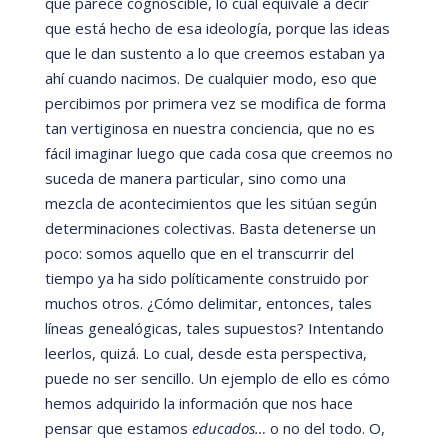
que parece cognoscible, lo cual equivale a decir
que está
hecho de esa ideologí
a, porque las ideas
que le dan sustento a lo que creemos estaban ya
ahí
cuando nacimos. De cualquier modo, eso que
percibimos por primera vez se modifica de forma
tan vertiginosa en nuestra conciencia, que no es
fá
cil imaginar luego que cada cosa que creemos no
suceda de manera particular, sino como una
mezcla de acontecimientos que les sitú
an segú
n
determinaciones colectivas. Basta detenerse un
poco: somos aquello que en el transcurrir del
tiempo ya ha sido polí
ticamente construido por
muchos otros. ¿C
ómo delimitar, entonces, tales
lí
neas genealógicas, tales supuestos? Intentando
leerlos, quizá
. Lo cual, desde esta perspectiva,
puede no ser sencillo. Un ejemplo de ello es cómo
hemos adquirido la información que nos hace
pensar que estamos
educados
…
o no del todo. O,