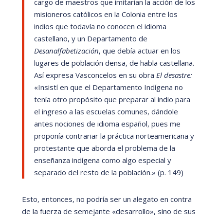
cargo de maestros que imitarí
an la acción de los
misioneros católicos en la Colonia entre los
indios que todaví
a no conocen el idioma
castellano, y un Departamento de
Desanalfabetizaci
ón
, que debí
a actuar en los
lugares de población densa, de habla castellana.
Así
expresa Vasconcelos en su obra
El desastre:
«
Insistí
en que el Departamento Indí
gena no
tení
a otro propósito que preparar al indio para
el ingreso a las escuelas comunes, dá
ndole
antes nociones de idioma español, pues me
proponí
a contrariar la prá
ctica norteamericana y
protestante que aborda el problema de la
enseñ
anza indí
gena como algo especial y
separado del resto de la población.
» (p. 149)
Esto, entonces, no podrí
a ser un alegato en contra
de la fuerza de semejante
«
desarrollo
»
, sino de sus