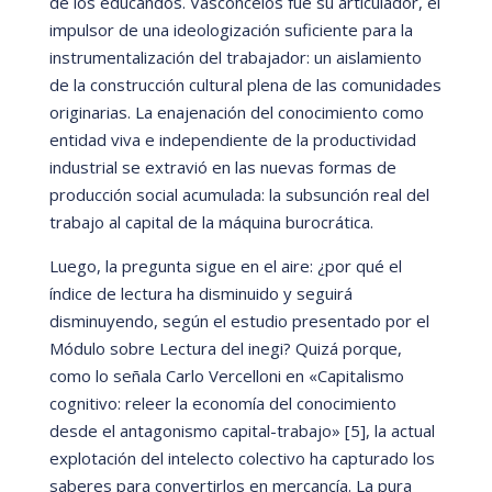
de los educandos. Vasconcelos fue su articulador, el
impulsor de una ideologización suficiente para la
instrumentalización del trabajador: un aislamiento
de la construcción cultural plena de las comunidades
originarias. La enajenación del conocimiento como
entidad viva e independiente de la productividad
industrial se extravió
en las nuevas formas de
producción social acumulada: la subsunción real del
trabajo al capital de la má
quina burocrá
tica.
Luego, la pregunta sigue en el aire: ¿por qu
é
el
í
ndice de lectura ha disminuido y seguirá
disminuyendo, segú
n el estudio presentado por el
Módulo sobre Lectura del inegi? Quizá
porque,
como lo señ
ala Carlo Vercelloni en
«
Capitalismo
cognitivo: releer la economí
a del conocimiento
desde el antagonismo capital-trabajo
» [5]
, la actual
explotación del intelecto colectivo ha capturado los
saberes para convertirlos en mercancí
a. La pura