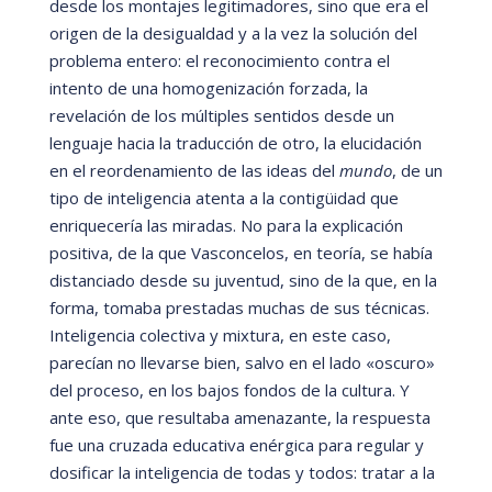
desde los montajes legitimadores, sino que era el
origen de la desigualdad y a la vez la solución del
problema entero: el reconocimiento contra el
intento de una homogenización forzada, la
revelación de los mú
ltiples sentidos desde un
lenguaje hacia la traducción de otro, la elucidación
en el reordenamiento de las ideas del
mundo
, de un
tipo de inteligencia atenta a la contigü
idad que
enriquecerí
a las miradas. No para la explicación
positiva, de la que Vasconcelos, en teorí
a, se habí
a
distanciado desde su juventud, sino de la que, en la
forma, tomaba prestadas muchas de sus t
é
cnicas.
Inteligencia colectiva y mixtura, en este caso,
parecí
an no llevarse bien, salvo en el lado
«
oscuro»
del proceso, en los bajos fondos de la cultura. Y
ante eso, que resultaba amenazante, la respuesta
fue una cruzada educativa en
é
rgica para regular y
dosificar la inteligencia de todas y todos: tratar a la