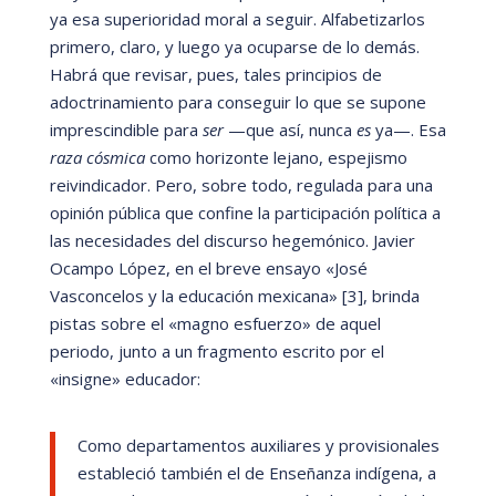
ya esa superioridad moral a seguir. Alfabetizarlos
primero, claro, y luego ya ocuparse de lo demás.
Habrá
que revisar, pues, tales principios de
adoctrinamiento para conseguir lo que se supone
imprescindible para
ser
—que así, nunca
es
ya
—
. Esa
raza c
ó
smica
como horizonte lejano, espejismo
reivindicador. Pero, sobre todo, regulada para una
opinión pú
blica que confine la participación polí
tica a
las necesidades del discurso hegemónico. Javier
Ocampo L
ópez, en el breve ensayo
«Jos
é
Vasconcelos y la educación mexicana
» [3]
, brinda
pistas sobre el
«
magno esfuerzo
»
de aquel
periodo, junto a un fragmento escrito por el
«insigne
»
educador:
Como departamentos auxiliares y provisionales
estableció
tambi
é
n el de Enseñ
anza indí
gena, a