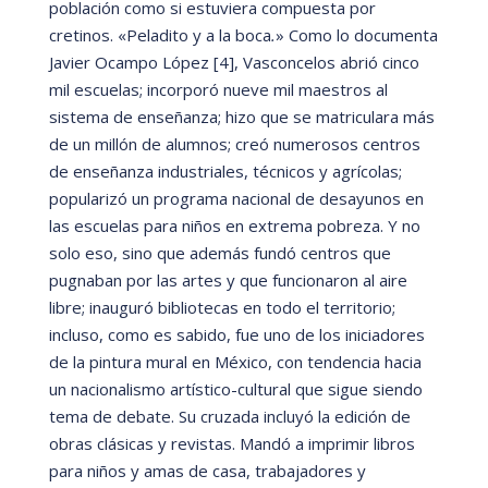
población como si estuviera compuesta por
cretinos.
«
Peladito y a la boca
.
»
Como lo documenta
Javier Ocampo Ló
pez [4], Vasconcelos abrió
cinco
mil escuelas; incorporó
nueve mil maestros al
sistema de enseñanza; hizo que se matriculara má
s
de un millón de alumnos; creó
numerosos centros
de enseñ
anza industriales, t
é
cnicos y agrícolas;
popularizó
un programa nacional de desayunos en
las escuelas para niños en extrema pobreza. Y no
solo eso, sino que además fundó
centros que
pugnaban por las artes y que funcionaron al aire
libre; inauguró
bibliotecas en todo el territorio;
incluso, como es sabido, fue uno de los iniciadores
de la pintura mural en M
é
xico, con tendencia hacia
un nacionalismo artí
stico-cultural que sigue siendo
tema de debate. Su cruzada incluyó
la edición de
obras clá
sicas y revistas. Mandó
a imprimir libros
para niños y amas de casa, trabajadores y