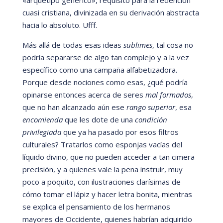
cuasi cristiana, divinizada en su derivación abstracta
hacia lo absoluto. Ufff.
Má
s allá
de todas esas ideas
sublimes
, tal cosa no
podrí
a separarse de algo tan complejo y a la vez
especí
fico como una campaña alfabetizadora.
Porque desde nociones como esas, ¿qu
é podrí
a
opinarse entonces acerca de seres
mal formados
,
que no han alcanzado aú
n ese
rango superior
, esa
encomienda
que les dote de una
condición
privilegiada
que ya ha pasado por esos filtros
culturales? Tratarlos como esponjas vací
as del
lí
quido divino, que no pueden acceder a tan cimera
precisión, y a quienes vale la pena instruir, muy
poco a poquito, con ilustraciones clarísimas de
c
ómo tomar el lá
piz y hacer letra bonita, mientras
se explica el pensamiento de los hermanos
mayores de Occidente, quienes habrí
an adquirido