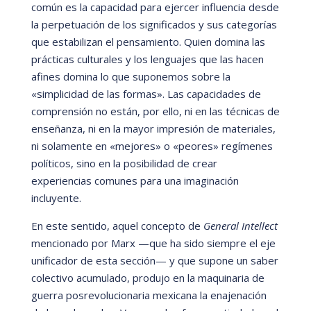
comú
n es la capacidad para ejercer influencia desde
la perpetuación de los significados y sus categorí
as
que estabilizan el pensamiento. Quien domina las
prá
cticas culturales y los lenguajes que las hacen
afines domina lo que suponemos sobre la
«
simplicidad de las formas
»
. Las capacidades de
comprensión no está
n, por ello, ni en las t
é
cnicas de
enseñanza, ni en la mayor impresión de materiales,
ni solamente en
«
mejores
» o
«
peores
» regí
menes
polí
ticos, sino en la posibilidad de crear
experiencias comunes para una imaginación
incluyente.
En este sentido, aquel concepto de
General Intellect
mencionado por Marx
—
que ha sido siempre el eje
unificador de esta sección
—
y que supone un saber
colectivo acumulado, produjo en la maquinaria de
guerra posrevolucionaria mexicana la enajenación