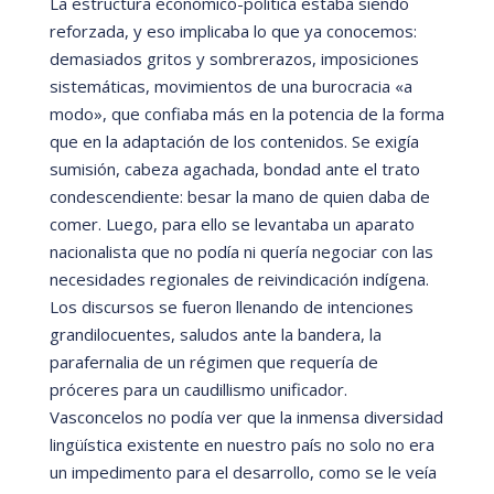
La estructura econó
mico-polí
tica estaba siendo
reforzada, y eso implicaba lo que ya conocemos:
demasiados gritos y sombrerazos, imposiciones
sistemá
ticas, movimientos de una burocracia
«
a
modo»
, que confiaba má
s en la potencia de la forma
que en la adaptación de los contenidos. Se exigía
sumisi
ón, cabeza agachada, bondad ante el trato
condescendiente: besar la mano de quien daba de
comer. Luego, para ello se levantaba un aparato
nacionalista que no podí
a ni querí
a negociar con las
necesidades regionales de reivindicació
n indí
gena.
Los discursos se fueron llenando de intenciones
grandilocuentes, saludos ante la bandera, la
parafernalia de un r
é
gimen que requerí
a de
próceres para un caudillismo unificador.
Vasconcelos no podí
a ver que la inmensa diversidad
lingüí
stica existente en nuestro paí
s no solo no era
un impedimento para el desarrollo, como se le veí
a