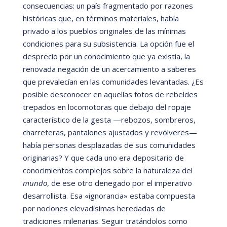
consecuencias: un paí
s fragmentado por razones
históricas que, en t
é
rminos materiales, habí
a
privado a los pueblos originales de las mí
nimas
condiciones para su subsistencia. La opción fue el
desprecio por un conocimiento que ya existí
a, la
renovada negación de un acercamiento a saberes
que prevalecí
an en las comunidades levantadas. ¿Es
posible desconocer en aquellas fotos de rebeldes
trepados en locomotoras que debajo del ropaje
caracterí
stico de la gesta
—
rebozos, sombreros,
charreteras, pantalones ajustados y revólveres
—
habí
a personas desplazadas de sus comunidades
originarias? Y que cada uno era depositario de
conocimientos complejos sobre la naturaleza del
mundo
, de ese otro denegado por el imperativo
desarrollista. Esa
«
ignorancia»
estaba compuesta
por nociones elevadí
simas heredadas de
tradiciones milenarias. Seguir tratá
ndolos como