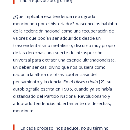
había equivocado. (p. 160)
¿
Qu
é
implicaba esa tendencia retrógrada
mencionada por el historiador? Vasconcelos hablaba
de la redención nacional como una recuperación de
valores que podí
an ser adquiridos desde un
trascendentalismo metafí
sico, discurso muy propio
de las derechas: una suerte de introspección
universal para extraer una esencia ultranacionalista,
un deber ser casi divino que nos pusiera como
nación a la altura de otras
«
potencias
»
del
pensamiento y la ciencia. En el
Ulises criollo
[2], su
autobiografía
escrita en 1935, cuando ya se habí
a
distanciado del Partido Nacional Revolucionario y
adoptado tendencias abiertamente de derechas,
menciona:
En cada proceso, nos seduce, no su t
é
rmino