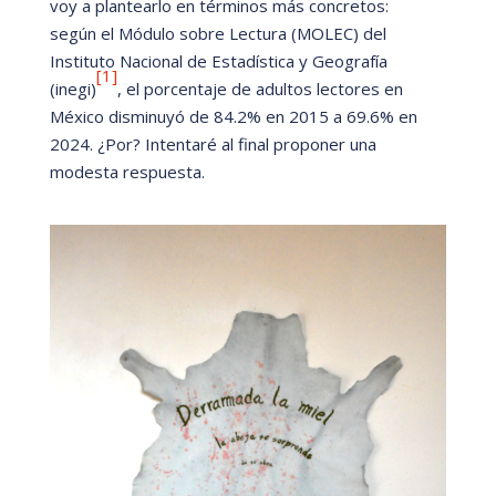
voy a plantearlo en t
é
rminos má
s concretos:
segú
n el Módulo sobre Lectura (
MOLEC)
del
Instituto Nacional de Estadí
stica y Geografía
[1]
(
inegi)
, el porcentaje de adultos lectores en
M
é
xico disminuyó
de 84.2% en 2015 a 69.6% en
2024.
¿
Por? Intentar
é
al final proponer una
modesta respuesta.