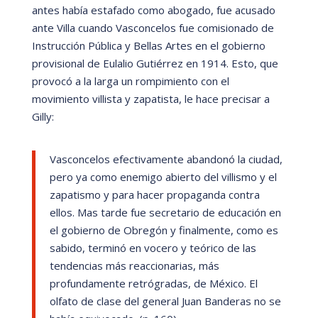
antes habí
a estafado como abogado, fue acusado
ante Villa cuando Vasconcelos fue comisionado de
Instrucción Pú
blica y Bellas Artes en el gobierno
provisional de Eulalio Guti
é
rrez en 1914. Esto, que
provocó
a la larga un rompimiento con el
movimiento villista y zapatista, le hace precisar a
Gilly:
Vasconcelos efectivamente abandonó
la ciudad,
pero ya como enemigo abierto del villismo y el
zapatismo y para hacer propaganda contra
ellos. Mas tarde fue secretario de educación en
el gobierno de Obregón y finalmente, como es
sabido, terminó
en vocero y teórico de las
tendencias má
s reaccionarias, más
profundamente retr
ógradas, de M
é
xico. El
olfato de clase del general Juan Banderas no se