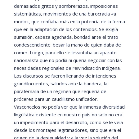
demasiados gritos y sombrerazos, imposiciones
sistemá
ticas, movimientos de una burocracia
«
a
modo»
, que confiaba má
s en la potencia de la forma
que en la adaptación de los contenidos. Se exigía
sumisi
ón, cabeza agachada, bondad ante el trato
condescendiente: besar la mano de quien daba de
comer. Luego, para ello se levantaba un aparato
nacionalista que no podí
a ni querí
a negociar con las
necesidades regionales de reivindicació
n indí
gena.
Los discursos se fueron llenando de intenciones
grandilocuentes, saludos ante la bandera, la
parafernalia de un r
é
gimen que requerí
a de
próceres para un caudillismo unificador.
Vasconcelos no podí
a ver que la inmensa diversidad
lingüí
stica existente en nuestro paí
s no solo no era
un impedimento para el desarrollo, como se le veí
a
desde los montajes legitimadores, sino que era el
origen de la desigualdad y a la vez la solución del