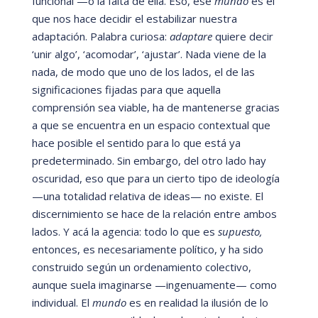
funcional
—
o la falta de ella. Eso, ese
mundo
es el
que nos hace decidir el estabilizar nuestra
adaptación. Palabra curiosa:
adaptare
quiere decir
‘
unir algo
’,
‘
acomodar
’,
‘ajustar
’
. Nada viene de la
nada, de modo que uno de los lados, el de las
significaciones fijadas para que aquella
comprensión sea viable, ha de mantenerse gracias
a que se encuentra en un espacio contextual que
hace posible el sentido para lo que está
ya
predeterminado. Sin embargo, del otro lado hay
oscuridad, eso que para un cierto tipo de ideología
—
una totalidad relativa de ideas
—
no existe. El
discernimiento se hace de la relación entre ambos
lados. Y acá
la agencia: todo lo que es
supuesto,
entonces, es necesariamente polí
tico, y ha sido
construido segú
n un ordenamiento colectivo,
aunque suela imaginarse
—
ingenuamente
—
como
individual. El
mundo
es en realidad la ilusión de lo