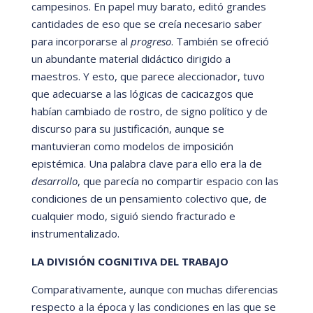
campesinos. En papel muy barato, editó
grandes
cantidades de eso que se creí
a necesario saber
para incorporarse al
progreso
. Tambi
é
n se ofreció
un abundante material didá
ctico dirigido a
maestros. Y esto, que parece aleccionador, tuvo
que adecuarse a las lógicas de cacicazgos que
habí
an cambiado de rostro, de signo polí
tico y de
discurso para su justificación, aunque se
mantuvieran como modelos de imposició
n
epist
é
mica. Una palabra clave para ello era la de
desarrollo
, que parecí
a no compartir espacio con las
condiciones de un pensamiento colectivo que, de
cualquier modo, siguió siendo fracturado e
instrumentalizado.
LA DIVISI
ÓN COGNITIVA DEL TRABAJO
Comparativamente, aunque con muchas diferencias
respecto a la
é
poca y las condiciones en las que se