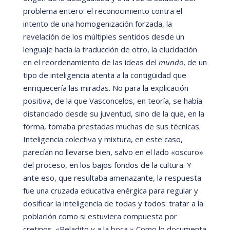
problema entero: el reconocimiento contra el
intento de una homogenización forzada, la
revelación de los mú
ltiples sentidos desde un
lenguaje hacia la traducción de otro, la elucidación
en el reordenamiento de las ideas del
mundo
, de un
tipo de inteligencia atenta a la contigü
idad que
enriquecerí
a las miradas. No para la explicación
positiva, de la que Vasconcelos, en teorí
a, se habí
a
distanciado desde su juventud, sino de la que, en la
forma, tomaba prestadas muchas de sus t
é
cnicas.
Inteligencia colectiva y mixtura, en este caso,
parecí
an no llevarse bien, salvo en el lado
«
oscuro»
del proceso, en los bajos fondos de la cultura. Y
ante eso, que resultaba amenazante, la respuesta
fue una cruzada educativa en
é
rgica para regular y
dosificar la inteligencia de todas y todos: tratar a la
población como si estuviera compuesta por
cretinos.
«
Peladito y a la boca
.
»
Como lo documenta